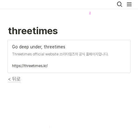
threetimes
Go deep under, threetimes
Threetimes official website 쓰리타임즈의 공식 홈페이지입니다.
https://threetimes.kr/
< 뒤로