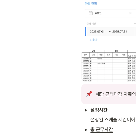
해당 근태마감 자료의 
•
설정시간
설정된 스케줄 시간이에요
•
총 근무시간