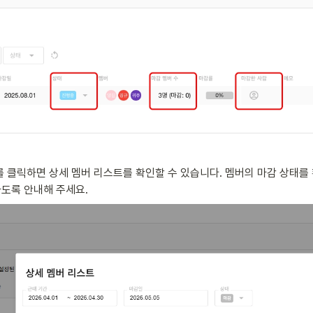
를 클릭하면 상세 멤버 리스트를 확인할 수 있습니다. 멤버의 마감 상태를
도록 안내해 주세요.