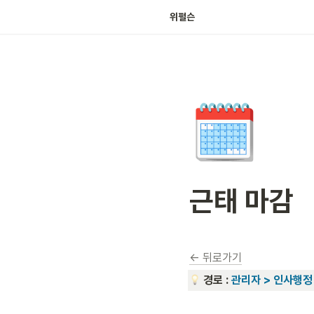
헬프센터
위펄슨
🗓️
근태 마감
← 뒤로가기
경로 : 
관리자 > 인사행정