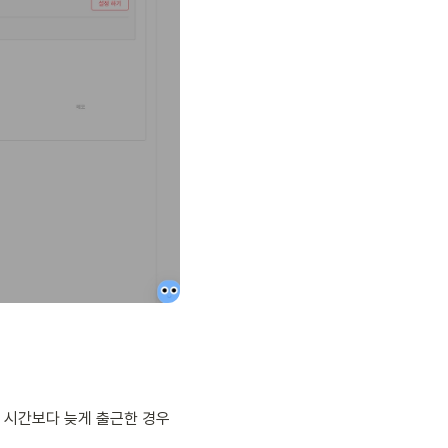
근 시간보다 늦게 출근한 경우