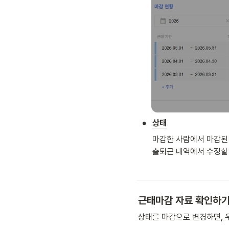
•
상태
마감한 사람에서 마감된 
출퇴근 내역에서 수정할 
근태마감 자료 확인하
상태를 마감으로 변경하면, 