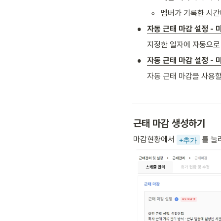
◦
멤버가 기록한 시간
•
자동 근태 마감 설정 - 
지정한 일자에 자동으로
•
자동 근태 마감 설정 -
자동 근태 마감을 사용할
근태 마감 생성하기
마감현황에서 
 를 눌
+추가